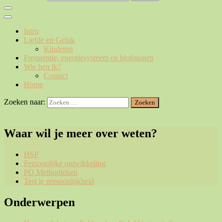
Intro
Liefde en Geluk
Kinderen
Frequentie, energiesysteem en biofotonen
Wie ben ik?
Contact
Home
Zoeken naar:
Waar wil je meer over weten?
HSP
Persoonlijke ontwikkeling
PO Methodieken
Test je persoonlijkheid
Onderwerpen