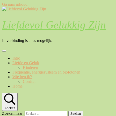
Ga naar inhoud
Liefdevol Gelukkig Zijn
In verbinding is alles mogelijk.
Intro
Liefde en Geluk
Kinderen
Frequentie, energiesysteem en biofotonen
Wie ben ik?
Contact
Home
Zoeken
Zoeken naar: